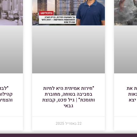
ת את
"חירות אמיתית היא לחיות
"לבנ
אות
בסביבה בטוחה, מחוברת
קהילות
יצא
ותומכת" | גיל פכט, קבוצת
והצמיח
גבאי
22 באפריל 2025