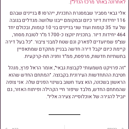
לאחרונה באתר מרכז הנדל"ן
.
אלי גבאי מסביר שבמסגרת התכנית, ייהרסו 8 בניינים שבהם
116 יחידות דיור כיום ובמקומם ייבנו שלושה מגדלים בגובה
של עד 35 קומות ועוד שני בניינים בני 10 קומות, ובכולם יחד
464 יחידות דיור. בתכנית יוקצו כ-1700 מ"ר לטובת מסחר,
שצ"פ שמיועדים לפארק וגם שטח למבני ציבור. "כל בעל דירה
קיימת כיום יקבל דירה חדשה בבניין מתקדם שמתאפיין
בתשתיות חדשות, מרפסת, ממ"ד וחניה תת-קרקעית.
"זה פרויקט משמעותי לקבוצת גבאי", אומר הראל פרץ, מנהל
חטיבת ההתחדשות העירונית בקבוצה. "המתחם החדש שהוא
הראשון בשכונה, הוא צעד חשוב בשינוי הפנים שלה. אני צופה
שהמתחם החדש, מלבד שיפור חיי הקהילה ופיתוח האזור, גם
יוביל להגירה של אוכלוסייה צעירה אליו".
הקודם
הבא