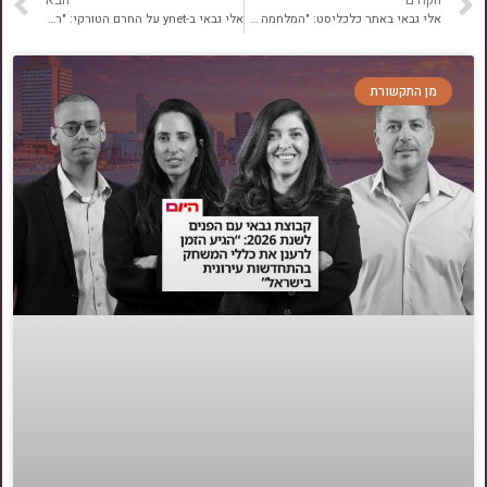
אלי גבאי באתר כלכליסט: "המלחמה טרפה את הקלפים בכל הקשור לביקושים"
אלי גבאי ב-ynet על החרם הטורקי: "רבע מחומרי הגלם בבנייה מגיעים משם"
מן התקשורת